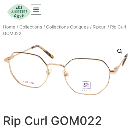
Collections Optiques
Collections Solaires
Home
/
Collections
/
Collections Optiques
/
Ripcurl
/ Rip Curl
GOM022
Rip Curl GOM022