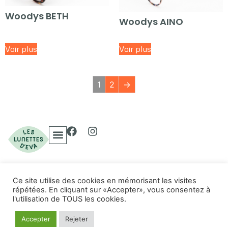
Woodys BETH
Woodys AINO
Voir plus
Voir plus
1
2
→
Collections Optiques
Collections Solaires
Ce site utilise des cookies en mémorisant les visites
© 2023 Les Lunettes
répétées. En cliquant sur «Accepter», vous consentez à
Politique de confidentialité
d'Eva. Tous droits
l'utilisation de TOUS les cookies.
Conditions d'utilisation
réservés.
Gestion des cookies
Accepter
Rejeter