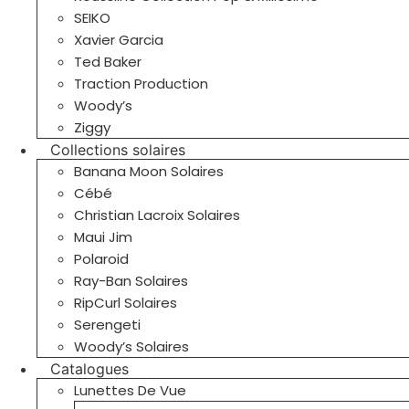
SEIKO
Xavier Garcia
Ted Baker
Traction Production
Woody’s
Ziggy
Collections solaires
Banana Moon Solaires
Cébé
Christian Lacroix Solaires
Maui Jim
Polaroid
Ray-Ban Solaires
RipCurl Solaires
Serengeti
Woody’s Solaires
Catalogues
Lunettes De Vue