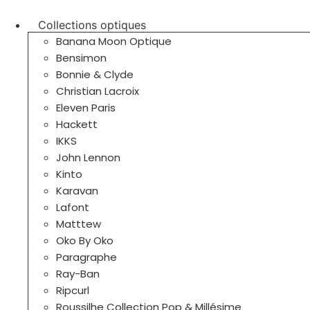
Aller
au
Collections optiques
contenu
Banana Moon Optique
Bensimon
Bonnie & Clyde
Christian Lacroix
Eleven Paris
Hackett
IKKS
John Lennon
Kinto
Karavan
Lafont
Matttew
Oko By Oko
Paragraphe
Ray-Ban
Ripcurl
Roussilhe Collection Pop & Millésime