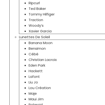
Ripcurl
Ted Baker
Tommy Hilfiger
Traction
Woody’s
Xavier Garcia
Lunettes De Soleil
Banana Moon
Bensimon
Cébé
Christian Lacroix
Eden Park
Hackett
Lafont
Liu Jo
Lou Création
Maje
Maui Jim
Polaroid