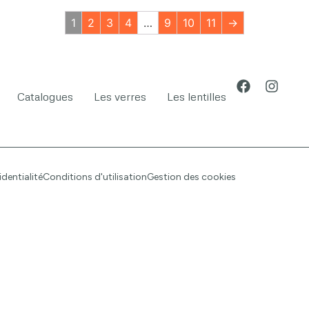
1
2
3
4
…
9
10
11
→
Catalogues
Les verres
Les lentilles
identialité
Conditions d'utilisation
Gestion des cookies