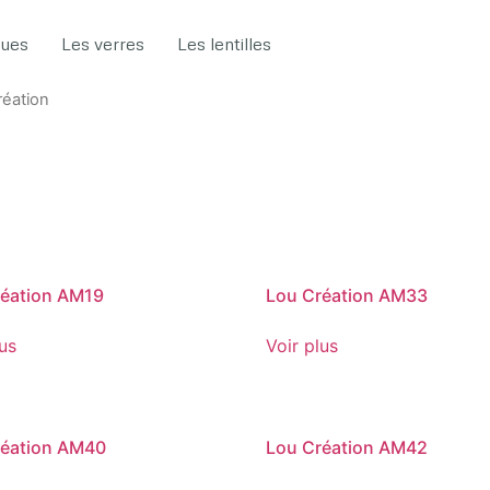
gues
Les verres
Les lentilles
réation
réation AM19
Lou Création AM33
lus
Voir plus
réation AM40
Lou Création AM42