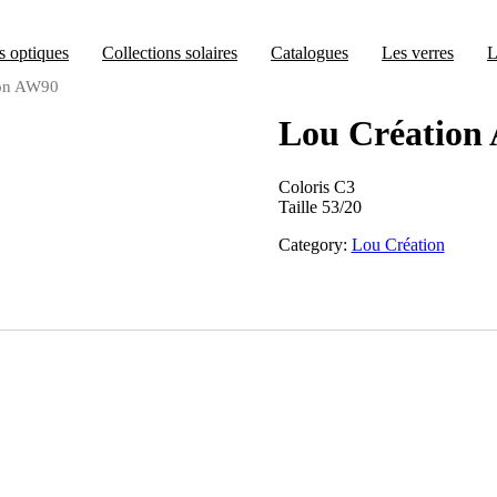
s optiques
Collections solaires
Catalogues
Les verres
L
ion AW90
Lou Création
Coloris C3
Taille 53/20
Category:
Lou Création