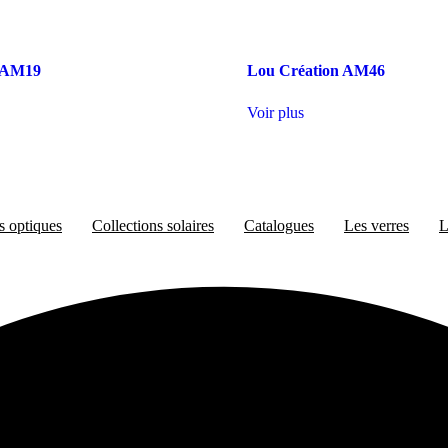
n AM19
Lou Création AM46
Voir plus
s optiques
Collections solaires
Catalogues
Les verres
L