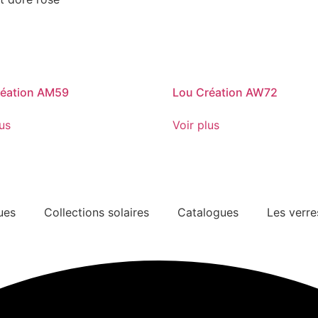
réation AM59
Lou Création AW72
lus
Voir plus
ues
Collections solaires
Catalogues
Les verre