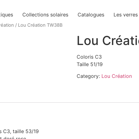
tiques
Collections solaires
Catalogues
Les verres
réation
/ Lou Création TW38B
Lou Créat
Coloris C3
Taille 51/19
Category:
Lou Création
C3, taille 53/19
t doré rose