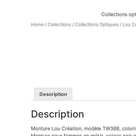
Aller
au
Collections op
contenu
Home
/
Collections
/
Collections Optiques
/
Lou C
Description
Description
Monture Lou Création, modèle TW38B, coloris 
Monture pour femmes en métal, coloris noir e