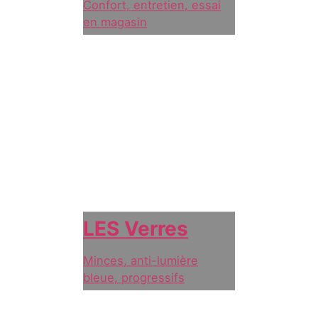
Confort, entretien, essai
en magasin
LES Verres
Minces, anti-lumière
bleue, progressifs