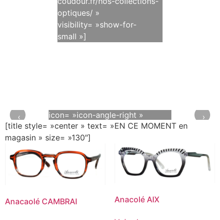
coudour.fr/nos-collections-
optiques/ »
visibility= »show-for-
small »]
[button text= »Découvrir »
color= »white » style= »outline »
size= »large »
animate= »fadeInUp »
icon= »icon-angle-right »
‹
›
[title style= »center » text= »EN CE MOMENT en
link= »https://optique-
magasin » size= »130″]
coudour.fr/product-
category/collections/collections-
solaires/rayban-solaires/ »]
Anacolé AIX
Anacaolé CAMBRAI