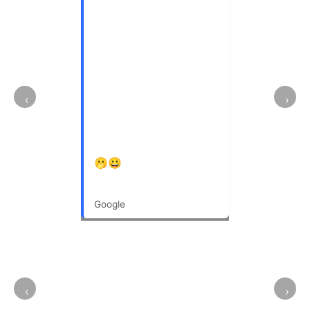
Un grand choix de
lunette.
Le personnel est assez
réactif, et la patronne
est géniale !!!
Vous pouvez y allez les
‹
›
yeux fermés.
Moi je vais y retournée
c’est une certitude
🫢😀
Marion Colombet
Google
‹
›