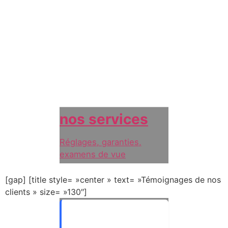
nos services
Réglages, garanties,
examens de vue
[gap] [title style= »center » text= »Témoignages de nos
clients » size= »130″]
Boutique spacieuse et
très lumineuse !