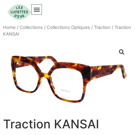
Collections Optiques
Collections Solaires
Home
/
Collections
/
Collections Optiques
/
Traction
/ Traction
KANSAI
Traction KANSAI