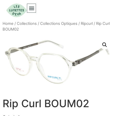
Collections Optiques
Collections Solaires
Home
/
Collections
/
Collections Optiques
/
Ripcurl
/ Rip Curl
BOUM02
Rip Curl BOUM02