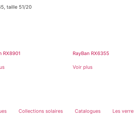
, taille 51/20
n RX8901
RayBan RX6355
lus
Voir plus
ues
Collections solaires
Catalogues
Les verre