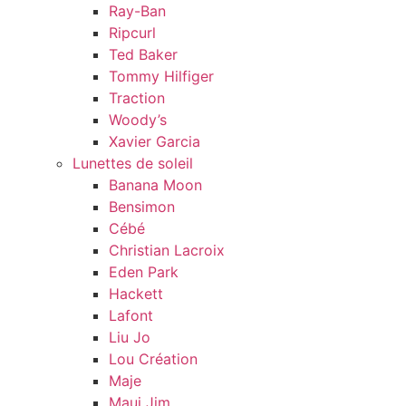
Ray-Ban
Ripcurl
Ted Baker
Tommy Hilfiger
Traction
Woody’s
Xavier Garcia
Lunettes de soleil
Banana Moon
Bensimon
Cébé
Christian Lacroix
Eden Park
Hackett
Lafont
Liu Jo
Lou Création
Maje
Maui Jim