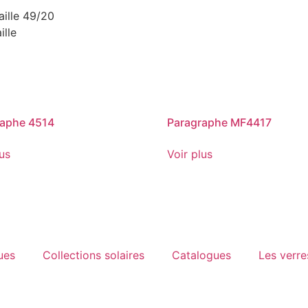
aille 49/20
ille
raphe 4514
Paragraphe MF4417
lus
Voir plus
ues
Collections solaires
Catalogues
Les verre