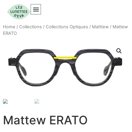
Collections Optiques
Collections Solaires
Home
/
Collections
/
Collections Optiques
/
Matttew
/ Mattew
ERATO
Mattew ERATO