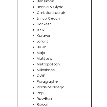
Bensimon
Bonnie & Clyde
Christian Lacroix
Enrico Cecchi
Hackett
IKKS
Karavan
Lafont
Liu Jo
Maje
Matttew
Metropolitan
Millésimes
OWP
Paragraphe
Parasite Noego
Pop
Ray-Ban
Ripcurl