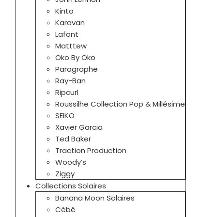
Kinto
Karavan
Lafont
Matttew
Oko By Oko
Paragraphe
Ray-Ban
Ripcurl
Roussilhe Collection Pop & Millésime
SEIKO
Xavier Garcia
Ted Baker
Traction Production
Woody’s
Ziggy
Collections Solaires
Banana Moon Solaires
Cébé