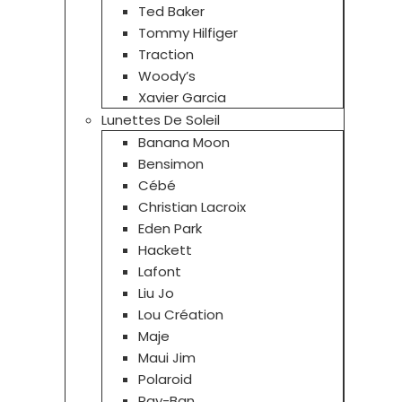
Ted Baker
Tommy Hilfiger
Traction
Woody’s
Xavier Garcia
Lunettes De Soleil
Banana Moon
Bensimon
Cébé
Christian Lacroix
Eden Park
Hackett
Lafont
Liu Jo
Lou Création
Maje
Maui Jim
Polaroid
Ray-Ban