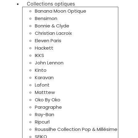
Collections optiques
Banana Moon Optique
Bensimon
Bonnie & Clyde
Christian Lacroix
Eleven Paris
Hackett
IKKS
John Lennon
Kinto
Karavan
Lafont
Matttew
Oko By Oko
Paragraphe
Ray-Ban
Ripcurl
Roussilhe Collection Pop & Millésime
SEIKO