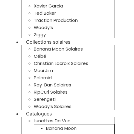
Xavier Garcia
Ted Baker
Traction Production
Woody’s
Ziggy
Collections solaires
Banana Moon Solaires
Cébé
Christian Lacroix Solaires
Maui Jim
Polaroid
Ray-Ban Solaires
RipCurl Solaires
Serengeti
Woody’s Solaires
Catalogues
Lunettes De Vue
Banana Moon