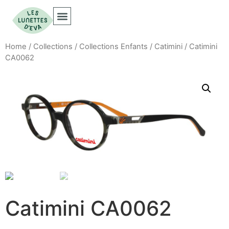
Collections Optiques
Collections Solaires
Home
/
Collections
/
Collections Enfants
/
Catimini
/ Catimini
CA0062
Catimini CA0062