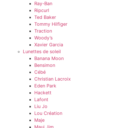
Ray-Ban
Ripcurl
Ted Baker
Tommy Hilfiger
Traction
Woody’s
Xavier Garcia
Lunettes de soleil
Banana Moon
Bensimon
Cébé
Christian Lacroix
Eden Park
Hackett
Lafont
Liu Jo
Lou Création
Maje
Maui Jim