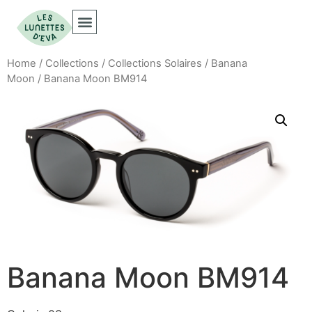
Collections Optiques
Collections Solaires
Home
/
Collections
/
Collections Solaires
/
Banana
Moon
/ Banana Moon BM914
Banana Moon BM914