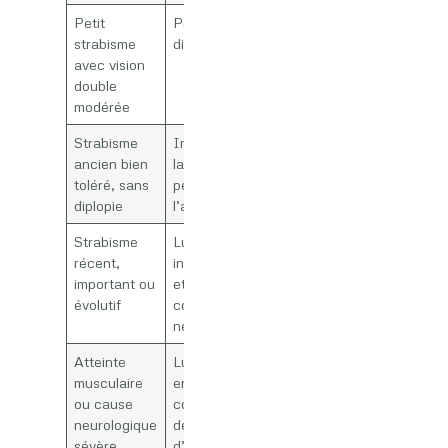
Petit
Prismes utiles pour
strabisme
diminuer la diplopie
avec vision
double
modérée
Strabisme
Impact surtout sur
ancien bien
la qualité visuelle,
toléré, sans
peu sur
diplopie
l’alignement
Strabisme
Lunettes
récent,
insuffisantes ; bilan
important ou
et traitements
évolutif
complémentaires
nécessaires
Atteinte
Lunettes/prismes
musculaire
en solution de
ou cause
confort, correction
neurologique
de la cause par
sévère
d’autres moyens