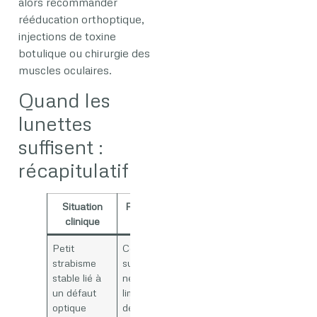
alors recommander
rééducation orthoptique,
injections de toxine
botulique ou chirurgie des
muscles oculaires.
Quand les
lunettes
suffisent :
récapitulatif
Situation
Rôle probable des
clinique
lunettes
Petit
Correction parfois
strabisme
suffisante pour
stable lié à
netteté, confort et
un défaut
limitation de la
optique
déviation