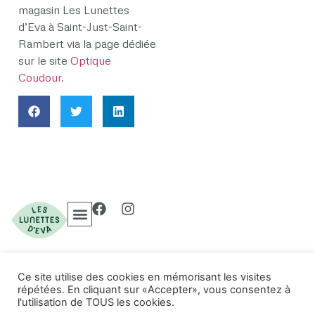
magasin Les Lunettes
d’Eva à Saint-Just-Saint-
Rambert via la page dédiée
sur le site
Optique
Coudour
.
Collections Optiques
Collections Solaires
Ce site utilise des cookies en mémorisant les visites
© 2023 Les Lunettes
répétées. En cliquant sur «Accepter», vous consentez à
Politique de confidentialité
d'Eva. Tous droits
l'utilisation de TOUS les cookies.
Conditions d'utilisation
réservés.