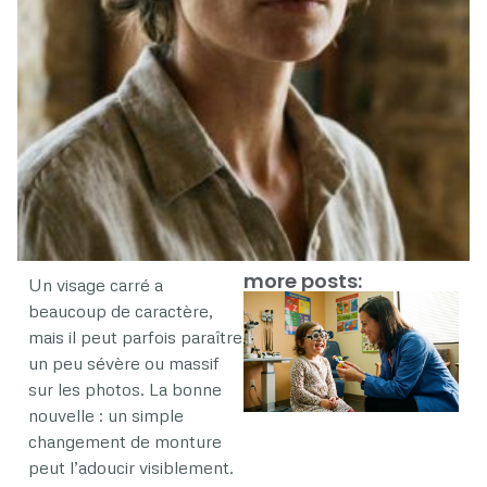
more posts:
Un visage carré a
beaucoup de caractère,
mais il peut parfois paraître
un peu sévère ou massif
sur les photos. La bonne
nouvelle : un simple
changement de monture
peut l’adoucir visiblement.