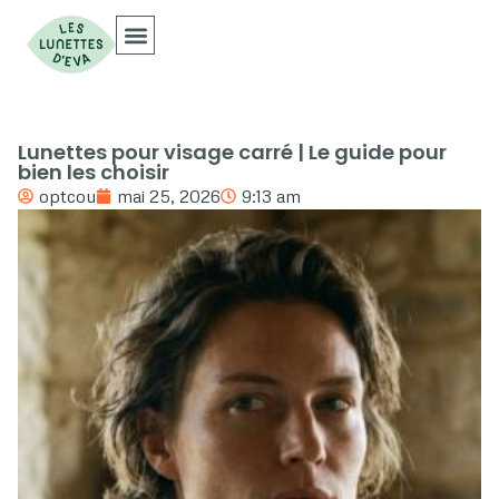
Collections Optiques
Collections Solaires
Lunettes pour visage carré | Le guide pour
bien les choisir
optcou
mai 25, 2026
9:13 am