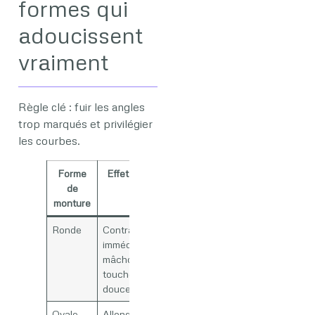
formes qui
adoucissent
vraiment
Règle clé : fuir les angles
trop marqués et privilégier
les courbes.
Forme
Effet recherché
de
monture
Ronde
Contraste
immédiat avec la
mâchoire,
touche rétro
douce
Ovale
Allonge le