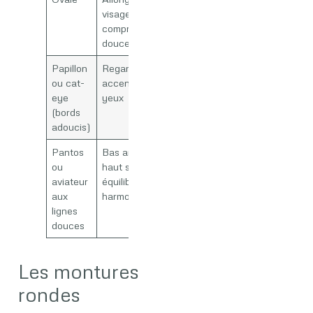
visage,
compromis
douceur/sobriété
Papillon
Regard » lifté « ,
ou cat-
accent sur les
eye
yeux
(bords
adoucis)
Pantos
Bas arrondi +
ou
haut structuré,
aviateur
équilibre
aux
harmonieux
lignes
douces
Les montures
rondes