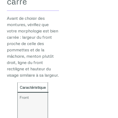
carré
Avant de choisir des
montures, vérifiez que
votre morphologie est bien
carrée : largeur du front
proche de celle des
pommettes et de la
mâchoire, menton plutôt
droit, ligne du front
rectiligne et hauteur du
visage similaire à sa largeur.
Caractéristique
Indication
Front
Largeur
comparable
aux
pommettes