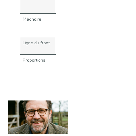
et à la
mâchoire
Mâchoire
Angle
marqué,
menton droit
Ligne du front
Relativement
droite
Proportions
Hauteur ≈
largeur,
impression
de structure
forte