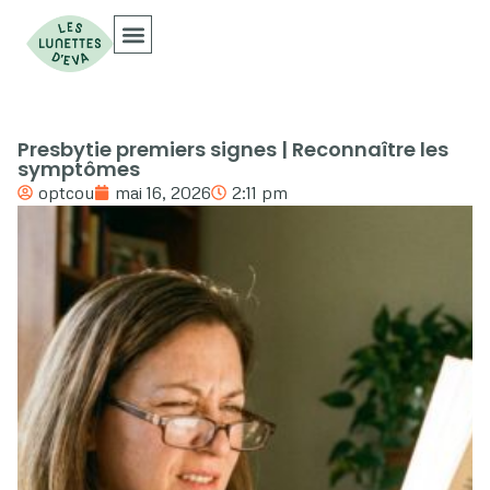
Collections Optiques
Collections Solaires
Presbytie premiers signes | Reconnaître les
symptômes
optcou
mai 16, 2026
2:11 pm