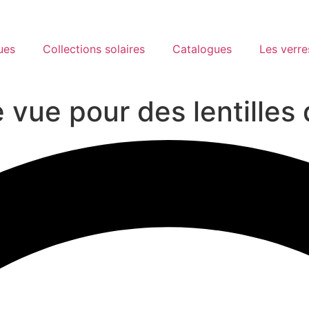
ues
Collections solaires
Catalogues
Les verre
 vue pour des lentilles